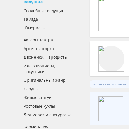
Ведущие
Свадебные ведущие
Тамада
Юмористы
Актеры театра
Артисты цирка
Двойники, Пародисты
Иллюзионисты,
фокусники
Оригинальный жанр
разместить объявле
Клоуны
Живые статуи
Ростовые куклы
Дед мороз и снегурочка
Бармен-шоу