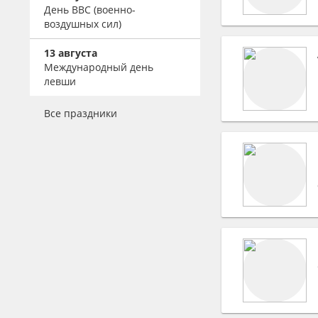
виллы, коттеджи
Ударные, перкуссия
День ВВС (военно-
праздников
Фейерверки
Отели, гостиницы
воздушных сил)
Ресторанные
Концертные агентства
музыканты
Базы отдыха, турбазы
Визажисты
Рекламные агентства и
13 августа
Альтернативная музыка
Бары, пабы
PR
Международный день
Парикмахеры
левши
Фольклор
Ночные клубы
Продюсерские центры
Стилисты
Цыганские коллективы
Банкетные шатры
Букинговые агентства
Мастер ногтевого
Все праздники
сервиса
Шансон
Конференц-залы
Модельные агентства
Боди-арт
Караоке-клубы
DJ
Свадебный
Аранжировщики
распорядитель,
Звукооператоры
координатор
Композиторы
Сценаристы
Поэты и поэзия (лирика)
Хореографы
Топ модели