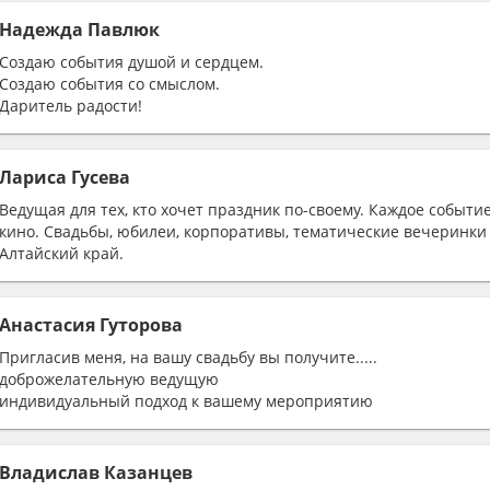
Надежда Павлюк
Создаю события душой и сердцем.
Создаю события со смыслом.
Даритель радости!
Среди моих заказчиков 80% постоянные клиенты, которых я вс
новыми программами.
Лариса Гусева
Ведущая для тех, кто хочет праздник по-своему. Каждое событи
кино. Свадьбы, юбилеи, корпоративы, тематические вечеринки 
Алтайский край.
Анастасия Гуторова
Пригласив меня, на вашу свадьбу вы получите.....
доброжелательную ведущую
индивидуальный подход к вашему мероприятию
Владислав Казанцев