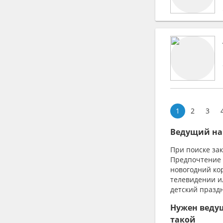
1
2
3
Ведущий на 
При поиске зак
Предпочтение 
новогодний ко
телевидении и
детский празд
Нужен ведущ
такой