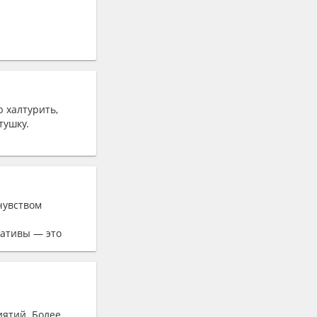
 халтурить,
тушку.
 чувством
ративы — это
иятий. Более