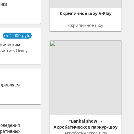
ника
Скрипичное шоу V-Play
Скрипичное шоу
от 1 000 руб.
еническим
риятия. Пишу
тправляем
"Bankai show" -
роведения
Акробатическое паркур-шоу
оративных
Акробатическое шоу